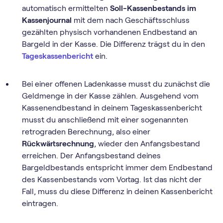
automatisch ermittelten
Soll-Kassenbestands im
Kassenjournal
mit dem nach Geschäftsschluss
gezählten physisch vorhandenen Endbestand an
Bargeld in der Kasse. Die Differenz trägst du in den
Tageskassenbericht
ein.
Bei einer offenen Ladenkasse musst du zunächst die
Geldmenge in der Kasse zählen. Ausgehend vom
Kassenendbestand in deinem Tageskassenbericht
musst du anschließend mit einer sogenannten
retrograden Berechnung, also einer
Rückwärtsrechnung
, wieder den Anfangsbestand
erreichen. Der Anfangsbestand deines
Bargeldbestands entspricht immer dem Endbestand
des Kassenbestands vom Vortag. Ist das nicht der
Fall, muss du diese Differenz in deinen Kassenbericht
eintragen.