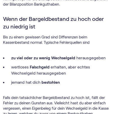
der Bilanzposition Bankguthaben.
Wenn der Bargeldbestand zu hoch oder
zu niedrig ist
Bis zu einem gewissen Grad sind Differenzen beim
Kassenbestand normal. Typische Fehlerquellen sind
zu viel oder zu wenig Wechselgeld
herausgegeben
wertloses
Falschgeld
erhalten, aber echtes
Wechselgeld herausgegeben
jemand hat dich
bestohlen
Falls dein tatsächlicher Bargeldbestand zu hoch ist, fällt der
Fehler zu deinen Gunsten aus. Vielleicht hast du aber einfach
vergessen, einen Eigenbeleg für dein Wechselgeld in die Kasse
zu legen, welches du zuvor von einem Bankguthaben