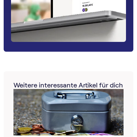
Weitere interessante Artikel für dich