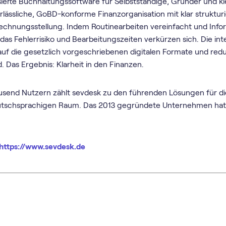
sierte Buch­haltungs­software für Selbstständige, Gründer und 
erlässliche, GoBD-konforme Finanzorganisation mit klar struktur
Rechnungsstellung. Indem Routinearbeiten vereinfacht und Info
das Fehlerrisiko und Bearbeitungszeiten verkürzen sich. Die in
auf die gesetzlich vorgeschriebenen digitalen Formate und red
Das Ergebnis: Klarheit in den Finanzen.
send Nutzern zählt sevdesk zu den führenden Lösungen für die
utschsprachigen Raum. Das 2013 gegründete Unternehmen hat s
https://www.sevdesk.de