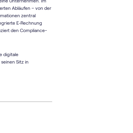
kleine Unternehmen. Im
ierten Abläufen – von der
rmationen zentral
tegrierte E‑Rechnung
uziert den Compliance-
 digitale
einen Sitz in