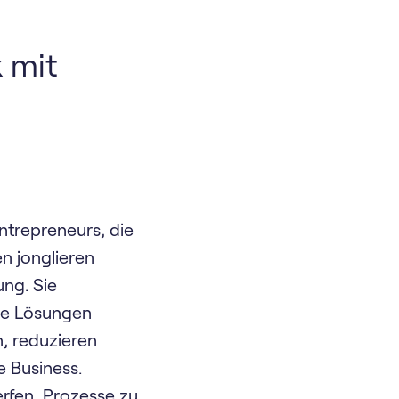
k mit
trepreneurs, die
n jonglieren
ung. Sie
rte Lösungen
n, reduzieren
e Business.
erfen, Prozesse zu