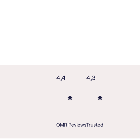
4,4
4,3
OMR Reviews
Trusted