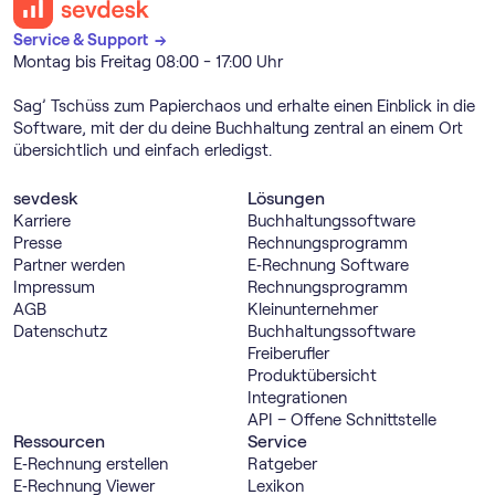
Service & Support →
Montag bis Freitag 08:00 - 17:00 Uhr
Sag’ Tschüss zum Papierchaos und erhalte einen Einblick in die
Software, mit der du deine Buchhaltung zentral an einem Ort
übersichtlich und einfach erledigst.
sevdesk
Lösungen
Karriere
Buch­haltungs­software
Presse
Rechnungs­programm
Partner werden
E‑Rechnung Software
Impressum
Rechnungs­programm
AGB
Kleinunternehmer
Datenschutz
Buch­haltungs­software
Freiberufler
Produktübersicht
Integrationen
API – Offene Schnittstelle
Ressourcen
Service
E‑Rechnung erstellen
Ratgeber
E‑Rechnung Viewer
Lexikon