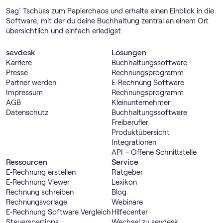
Sag’ Tschüss zum Papierchaos und erhalte einen Einblick in die
Software, mit der du deine Buchhaltung zentral an einem Ort
übersichtlich und einfach erledigst.
sevdesk
Lösungen
Karriere
Buch­haltungs­software
Presse
Rechnungs­programm
Partner werden
E‑Rechnung Software
Impressum
Rechnungs­programm
AGB
Kleinunternehmer
Datenschutz
Buch­haltungs­software
Freiberufler
Produktübersicht
Integrationen
API – Offene Schnittstelle
Ressourcen
Service
E‑Rechnung erstellen
Ratgeber
E‑Rechnung Viewer
Lexikon
Rechnung schreiben
Blog
Rechnungsvorlage
Webinare
E‑Rechnung Software Vergleich
Hilfecenter
Steuerspartipps
Wechsel zu sevdesk