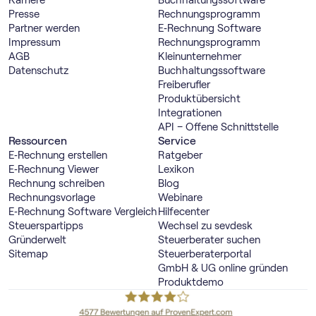
Presse
Rechnungs­programm
Partner werden
E‑Rechnung Software
Impressum
Rechnungs­programm
AGB
Kleinunternehmer
Datenschutz
Buch­haltungs­software
Freiberufler
Produktübersicht
Integrationen
API – Offene Schnittstelle
Ressourcen
Service
E‑Rechnung erstellen
Ratgeber
E‑Rechnung Viewer
Lexikon
Rechnung schreiben
Blog
Rechnungsvorlage
Webinare
E‑Rechnung Software Vergleich
Hilfecenter
Steuerspartipps
Wechsel zu sevdesk
Gründerwelt
Steuerberater suchen
Sitemap
Steuerberaterportal
GmbH & UG online gründen
Produktdemo