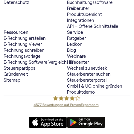
Datenschutz
Buch­haltungs­software
Freiberufler
Produktübersicht
Integrationen
API – Offene Schnittstelle
Ressourcen
Service
E‑Rechnung erstellen
Ratgeber
E‑Rechnung Viewer
Lexikon
Rechnung schreiben
Blog
Rechnungsvorlage
Webinare
E‑Rechnung Software Vergleich
Hilfecenter
Steuerspartipps
Wechsel zu sevdesk
Gründerwelt
Steuerberater suchen
Sitemap
Steuerberaterportal
GmbH & UG online gründen
Produktdemo