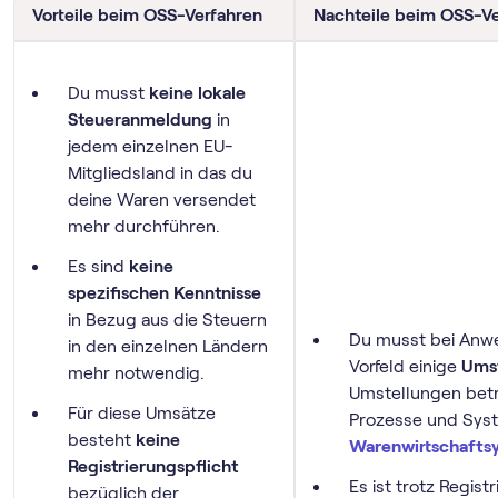
Vorteile beim OSS-Verfahren
Nachteile beim OSS-Ve
Du musst
keine lokale
Steueranmeldung
in
jedem einzelnen EU-
Mitgliedsland in das du
deine Waren versendet
mehr durchführen.
Es sind
keine
spezifischen Kenntnisse
in Bezug aus die Steuern
Du musst bei Anw
in den einzelnen Ländern
Vorfeld einige
Ums
mehr notwendig.
Umstellungen betre
Für diese Umsätze
Prozesse und Syst
besteht
keine
Warenwirtschafts
Registrierungspflicht
Es ist trotz Regist
bezüglich der