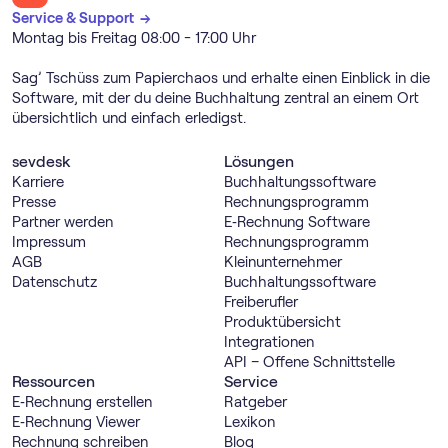
Service & Support →
Montag bis Freitag 08:00 - 17:00 Uhr
Sag’ Tschüss zum Papierchaos und erhalte einen Einblick in die
Software, mit der du deine Buchhaltung zentral an einem Ort
übersichtlich und einfach erledigst.
sevdesk
Lösungen
Karriere
Buch­haltungs­software
Presse
Rechnungs­programm
Partner werden
E‑Rechnung Software
Impressum
Rechnungs­programm
AGB
Kleinunternehmer
Datenschutz
Buch­haltungs­software
Freiberufler
Produktübersicht
Integrationen
API – Offene Schnittstelle
Ressourcen
Service
E‑Rechnung erstellen
Ratgeber
E‑Rechnung Viewer
Lexikon
Rechnung schreiben
Blog