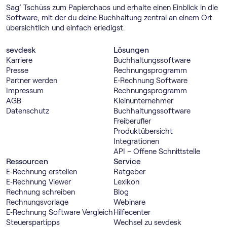
Sag’ Tschüss zum Papierchaos und erhalte einen Einblick in die
Software, mit der du deine Buchhaltung zentral an einem Ort
übersichtlich und einfach erledigst.
sevdesk
Lösungen
Karriere
Buch­haltungs­software
Presse
Rechnungs­programm
Partner werden
E‑Rechnung Software
Impressum
Rechnungs­programm
AGB
Kleinunternehmer
Datenschutz
Buch­haltungs­software
Freiberufler
Produktübersicht
Integrationen
API – Offene Schnittstelle
Ressourcen
Service
E‑Rechnung erstellen
Ratgeber
E‑Rechnung Viewer
Lexikon
Rechnung schreiben
Blog
Rechnungsvorlage
Webinare
E‑Rechnung Software Vergleich
Hilfecenter
Steuerspartipps
Wechsel zu sevdesk