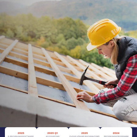
Buch­haltungs­software
für Dachdecker
Rechnungen & Angebote
Online-Banking
Belegarchivierung
Kostenlos testen
Zur Preisübersicht
sevdesk ist mehrfach ausgezeichnet